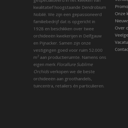
Promot
kwalitatief hoogstaande Dendrobium
Onze k
Nobilé. We zijn een gepassioneerd
Nieuw
familiebedrijf dat is opgericht in
Over 
1928 en beschikken over twee
Veelge
orchideeën kwekerijen in Delfgauw
Vacatu
en Pijnacker. Samen zijn onze
Contac
vestigingen goed voor ruim 52.000
2
m
aan productieruimte. Namens ons
eigen merk
Florallure Sublime
Orchids
verkopen we de beste
orchideeën aan groothandels,
tuincentra, retailers én particulieren.