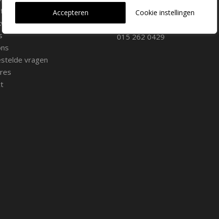
iemateriaal
info@dehoogorchids.com
Accepteren
Cookie instellingen
wekerij
s
015 262 0429
ons
stelde vragen
res
t