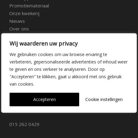
Promotiemateriaal
Onze kwekerij
Nieuws
Over ons
Veelgestelde vragen
Wij waarderen uw privacy
Vacatures
Contact
We gebruiken cookies om uw browse-ervaring te
verbeteren, gepersonaliseerde advertenties of inhoud weer
te geven en ons verkeer te analyseren. Door op
Kwekerij Delfgauw
"Accepteren" te klikken, gaat u akkoord met ons gebruik
van cookies.
Vrederustlaan 10
Accepteren
Cookie instellingen
2645 AW Delfgauw
info@dehoogorchids.com
015 262 0429