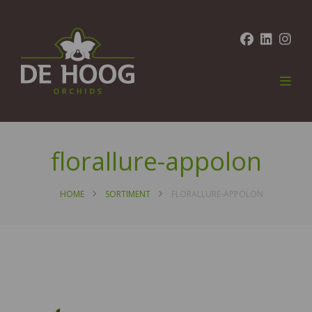
florallure-appolon
HOME
SORTIMENT
FLORALLURE-APPOLON