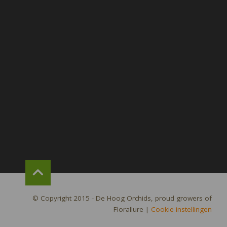
© Copyright 2015 - De Hoog Orchids, proud growers of
Florallure
|
Cookie instellingen