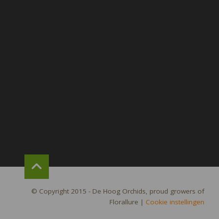
© Copyright 2015 - De Hoog Orchids, proud growers of
Florallure
|
Cookie instellingen