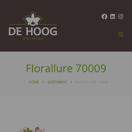
Florallure 70009
HOME
SORTIMENT
FLORALLURE 70009