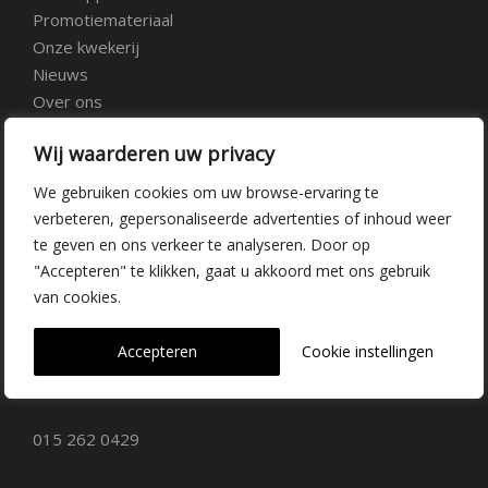
Promotiemateriaal
Onze kwekerij
Nieuws
Over ons
Veelgestelde vragen
Wij waarderen uw privacy
Vacatures
Contact
We gebruiken cookies om uw browse-ervaring te
verbeteren, gepersonaliseerde advertenties of inhoud weer
te geven en ons verkeer te analyseren. Door op
Kwekerij Delfgauw
"Accepteren" te klikken, gaat u akkoord met ons gebruik
van cookies.
Vrederustlaan 10
Accepteren
Cookie instellingen
2645 AW Delfgauw
info@dehoogorchids.com
015 262 0429