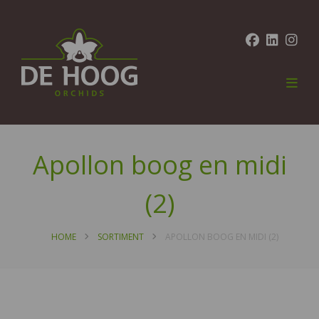
Apollon boog en midi
(2)
HOME
SORTIMENT
APOLLON BOOG EN MIDI (2)