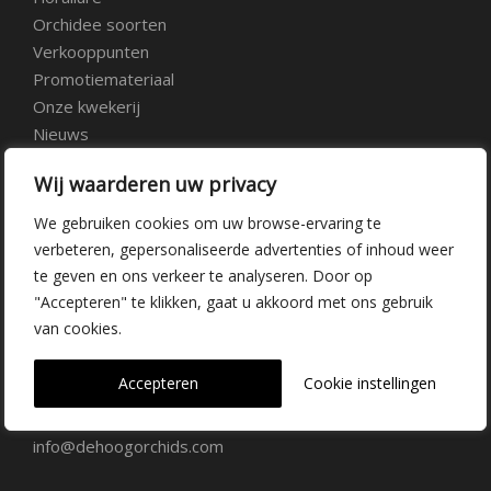
Orchidee soorten
Verkooppunten
Promotiemateriaal
Onze kwekerij
Nieuws
Over ons
Wij waarderen uw privacy
Veelgestelde vragen
Vacatures
We gebruiken cookies om uw browse-ervaring te
Contact
verbeteren, gepersonaliseerde advertenties of inhoud weer
te geven en ons verkeer te analyseren. Door op
"Accepteren" te klikken, gaat u akkoord met ons gebruik
Kwekerij Delfgauw
van cookies.
Vrederustlaan 10
Accepteren
Cookie instellingen
2645 AW Delfgauw
info@dehoogorchids.com