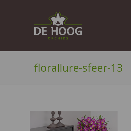
florallure-sfeer-13