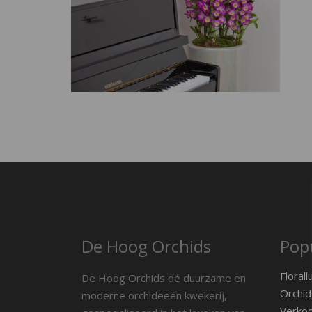
De Hoog Orchids
Popu
Florall
De Hoog Orchids dé duurzame en
Orchid
moderne orchideeën kwekerij,
Verko