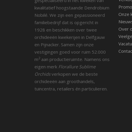
gespecialiseerd in het kweken van
Promot
kwalitatief hoogstaande Dendrobium
Onze k
Nobilé. We zijn een gepassioneerd
Nieuw
familiebedrijf dat is opgericht in
Over 
1928 en beschikken over twee
Veelge
orchideeën kwekerijen in Delfgauw
Vacatu
en Pijnacker. Samen zijn onze
Contac
vestigingen goed voor ruim 52.000
2
m
aan productieruimte. Namens ons
eigen merk
Florallure Sublime
Orchids
verkopen we de beste
orchideeën aan groothandels,
tuincentra, retailers én particulieren.