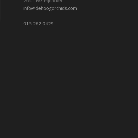
2641 NG Pijnacker
info@dehoogorchids.com
015 262 0429