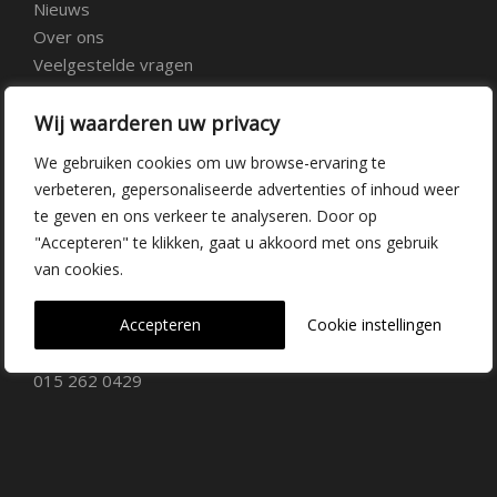
Nieuws
Over ons
Veelgestelde vragen
Vacatures
Contact
Wij waarderen uw privacy
We gebruiken cookies om uw browse-ervaring te
Kwekerij Delfgauw
verbeteren, gepersonaliseerde advertenties of inhoud weer
te geven en ons verkeer te analyseren. Door op
Vrederustlaan 10
"Accepteren" te klikken, gaat u akkoord met ons gebruik
van cookies.
2645 AW Delfgauw
info@dehoogorchids.com
Accepteren
Cookie instellingen
015 262 0429