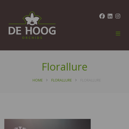
Florallure
HOME
FLORALLURE
FLORALLURE