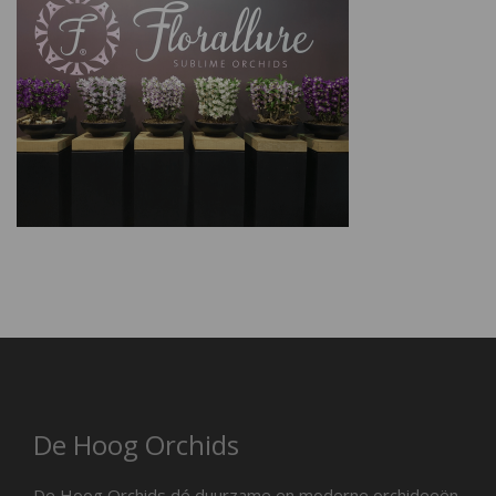
De Hoog Orchids
De Hoog Orchids dé duurzame en moderne orchideeën