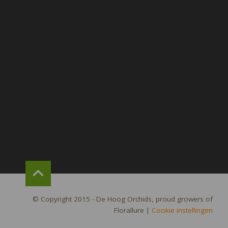
© Copyright 2015 - De Hoog Orchids, proud growers of
Florallure
|
Cookie instellingen