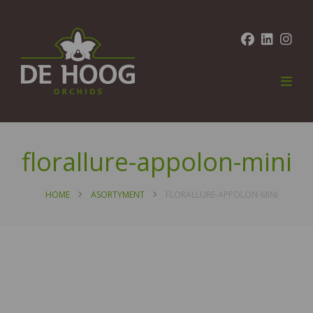
florallure-appolon-mini
HOME
ASORTYMENT
FLORALLURE-APPOLON-MINI