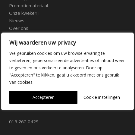
Promotiemateriaal
Onze kwekerij
Nieuws
Over ons
Veelgestelde vragen
Wij waarderen uw privacy
Vacatures
Contact
We gebruiken cookies om uw browse-ervaring te
verbeteren, gepersonaliseerde advertenties of inhoud weer
te geven en ons verkeer te analyseren. Door op
Kwekerij Delfgauw
"Accepteren" te klikken, gaat u akkoord met ons gebruik
van cookies.
Vrederustlaan 10
Accepteren
Cookie instellingen
2645 AW Delfgauw
info@dehoogorchids.com
015 262 0429