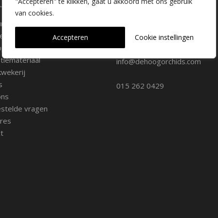
laire pagina's
Kwekerij Delfgauw
"Accepteren" te klikken, gaat u akkoord met ons gebruik
van cookies.
ure
Vrederustlaan 10
ee soorten
Accepteren
Cookie instellingen
oppunten
2645 AW Delfgauw
iemateriaal
info@dehoogorchids.com
wekerij
s
015 262 0429
ons
stelde vragen
res
t