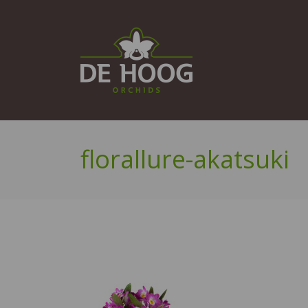
florallure-akatsuki