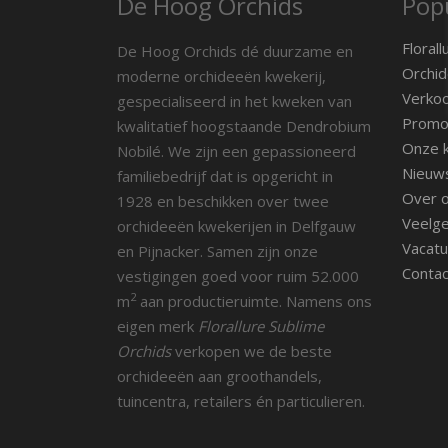
De Hoog Orchids
Popu
Florall
De Hoog Orchids dé duurzame en
Orchid
moderne orchideeën kwekerij,
Verko
gespecialiseerd in het kweken van
Promot
kwalitatief hoogstaande Dendrobium
Onze k
Nobilé. We zijn een gepassioneerd
Nieuw
familiebedrijf dat is opgericht in
Over 
1928 en beschikken over twee
Veelge
orchideeën kwekerijen in Delfgauw
Vacatu
en Pijnacker. Samen zijn onze
Contac
vestigingen goed voor ruim 52.000
2
m
aan productieruimte. Namens ons
eigen merk
Florallure Sublime
Orchids
verkopen we de beste
orchideeën aan groothandels,
tuincentra, retailers én particulieren.