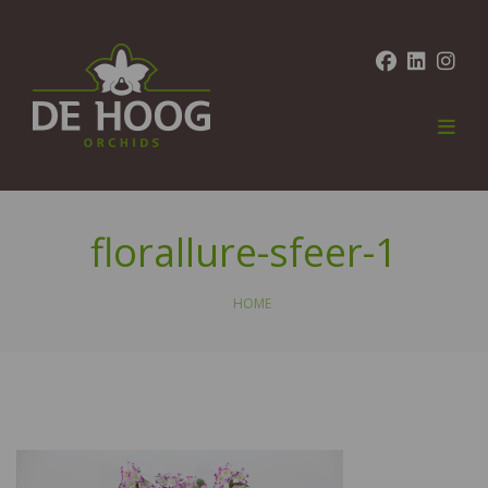
florallure-sfeer-1
HOME