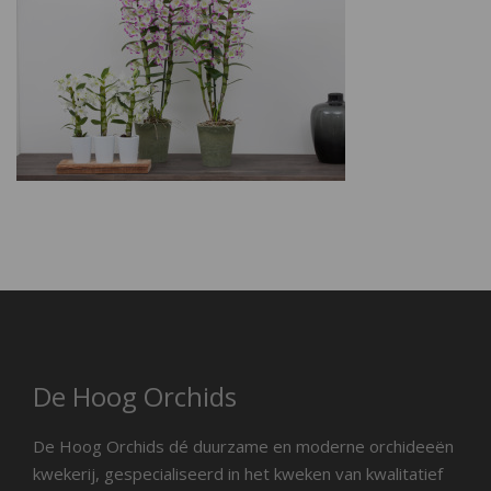
De Hoog Orchids
De Hoog Orchids dé duurzame en moderne orchideeën
kwekerij, gespecialiseerd in het kweken van kwalitatief