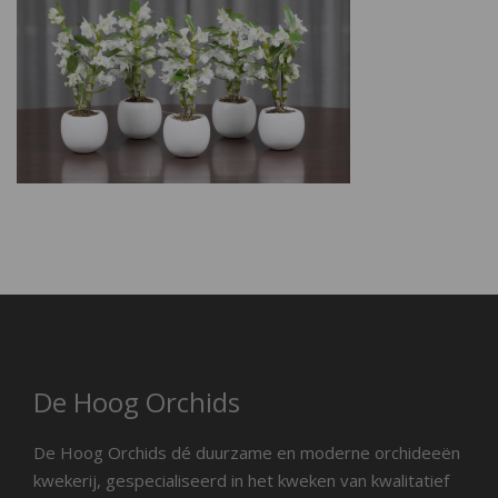
De Hoog Orchids
De Hoog Orchids dé duurzame en moderne orchideeën
kwekerij, gespecialiseerd in het kweken van kwalitatief