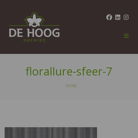
florallure-sfeer-7
HOME