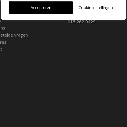
2645 AW Delfgauw
iemateriaal
info@dehoogorchids.com
Accepteren
Cookie instellingen
wekerij
s
015 262 0429
ons
stelde vragen
res
t