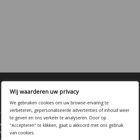
Wij waarderen uw privacy
We gebruiken cookies om uw browse-ervaring te
laire pagina's
Kwekerij Delfgauw
verbeteren, gepersonaliseerde advertenties of inhoud weer
te geven en ons verkeer te analyseren. Door op
ure
Vrederustlaan 10
"Accepteren" te klikken, gaat u akkoord met ons gebruik
ee soorten
van cookies.
oppunten