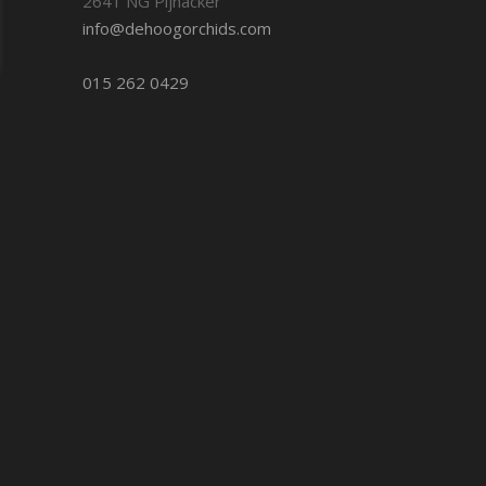
2641 NG Pijnacker
info@dehoogorchids.com
015 262 0429