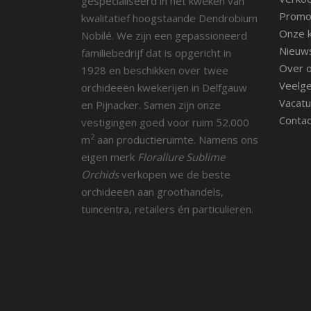
gespecialiseerd in het kweken van
Promot
kwalitatief hoogstaande Dendrobium
Onze k
Nobilé. We zijn een gepassioneerd
Nieuw
familiebedrijf dat is opgericht in
Over 
1928 en beschikken over twee
Veelge
orchideeën kwekerijen in Delfgauw
Vacatu
en Pijnacker. Samen zijn onze
Contac
vestigingen goed voor ruim 52.000
2
m
aan productieruimte. Namens ons
eigen merk
Florallure Sublime
Orchids
verkopen we de beste
orchideeën aan groothandels,
tuincentra, retailers én particulieren.