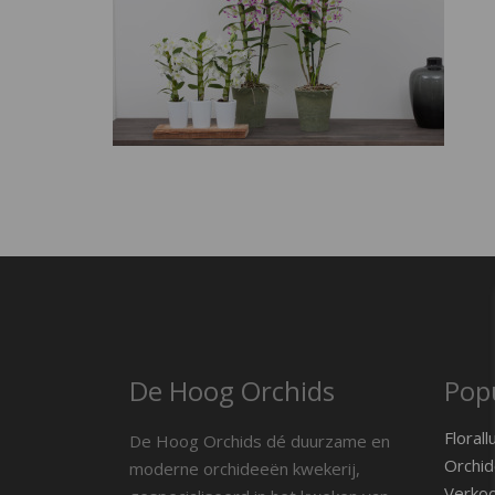
De Hoog Orchids
Popu
Florall
De Hoog Orchids dé duurzame en
Orchid
moderne orchideeën kwekerij,
Verko