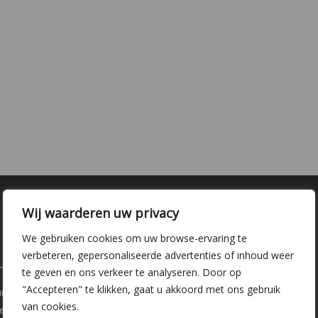
Wij waarderen uw privacy
We gebruiken cookies om uw browse-ervaring te
verbeteren, gepersonaliseerde advertenties of inhoud weer
laire pagina's
Kwekerij Delfgauw
te geven en ons verkeer te analyseren. Door op
"Accepteren" te klikken, gaat u akkoord met ons gebruik
ure
Vrederustlaan 10
van cookies.
ee soorten