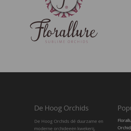
De Hoog Orchids
Popu
Florall
De Hoog Orchids dé duurzame en
Orchid
moderne orchideeën kwekerij,