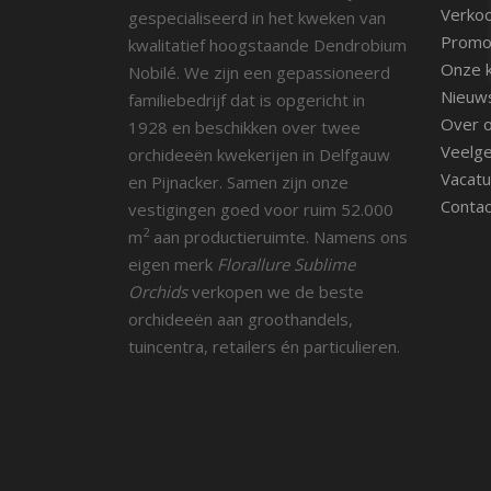
Verko
gespecialiseerd in het kweken van
Promot
kwalitatief hoogstaande Dendrobium
Onze k
Nobilé. We zijn een gepassioneerd
Nieuw
familiebedrijf dat is opgericht in
Over 
1928 en beschikken over twee
Veelge
orchideeën kwekerijen in Delfgauw
Vacatu
en Pijnacker. Samen zijn onze
Contac
vestigingen goed voor ruim 52.000
2
m
aan productieruimte. Namens ons
eigen merk
Florallure Sublime
Orchids
verkopen we de beste
orchideeën aan groothandels,
tuincentra, retailers én particulieren.