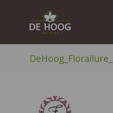
DeHoog_Florallure