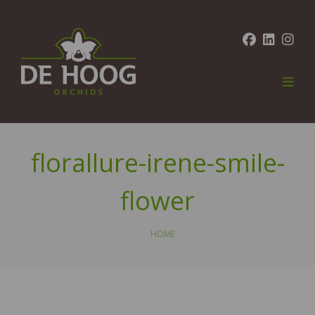
florallure-irene-smile-
flower
HOME