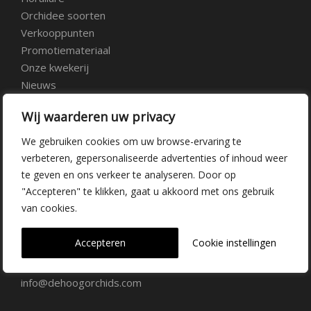
Orchidee soorten
Verkooppunten
Promotiemateriaal
Onze kwekerij
Nieuws
Over ons
Wij waarderen uw privacy
Veelgestelde vragen
Vacatures
We gebruiken cookies om uw browse-ervaring te
Contact
verbeteren, gepersonaliseerde advertenties of inhoud weer
te geven en ons verkeer te analyseren. Door op
"Accepteren" te klikken, gaat u akkoord met ons gebruik
Kwekerij Delfgauw
van cookies.
Vrederustlaan 10
Accepteren
Cookie instellingen
2645 AW Delfgauw
info@dehoogorchids.com