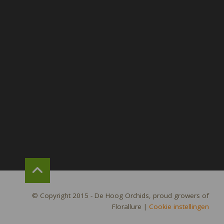
© Copyright 2015 - De Hoog Orchids, proud growers of
Florallure
|
Cookie instellingen