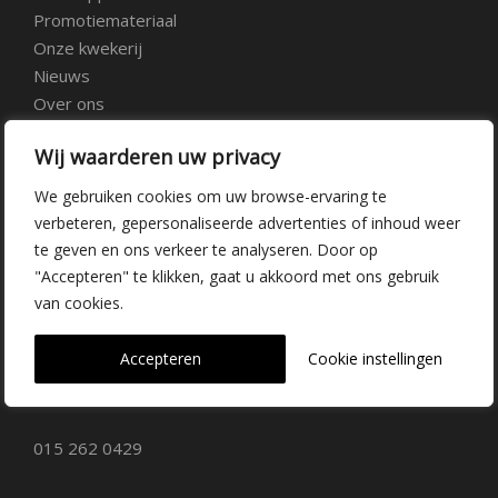
Promotiemateriaal
Onze kwekerij
Nieuws
Over ons
Veelgestelde vragen
Wij waarderen uw privacy
Vacatures
Contact
We gebruiken cookies om uw browse-ervaring te
verbeteren, gepersonaliseerde advertenties of inhoud weer
te geven en ons verkeer te analyseren. Door op
Kwekerij Delfgauw
"Accepteren" te klikken, gaat u akkoord met ons gebruik
van cookies.
Vrederustlaan 10
Accepteren
Cookie instellingen
2645 AW Delfgauw
info@dehoogorchids.com
015 262 0429