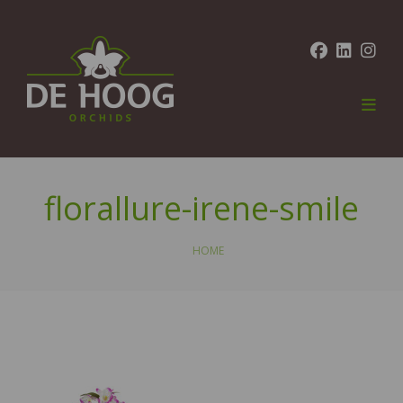
florallure-irene-smile
HOME