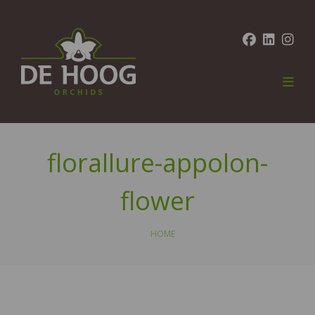
florallure-appolon-
flower
HOME