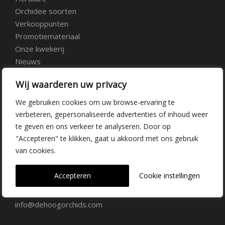
Orchidee soorten
Verkooppunten
Promotiemateriaal
Onze kwekerij
Nieuws
Over ons
Wij waarderen uw privacy
Veelgestelde vragen
Vacatures
We gebruiken cookies om uw browse-ervaring te
Contact
verbeteren, gepersonaliseerde advertenties of inhoud weer
te geven en ons verkeer te analyseren. Door op
"Accepteren" te klikken, gaat u akkoord met ons gebruik
Kwekerij Delfgauw
van cookies.
Vrederustlaan 10
Accepteren
Cookie instellingen
2645 AW Delfgauw
info@dehoogorchids.com