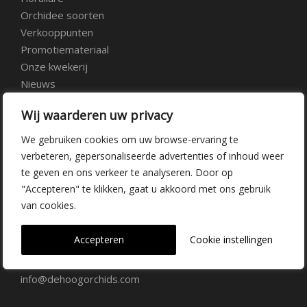
Orchidee soorten
Verkooppunten
Promotiemateriaal
Onze kwekerij
Nieuws
Over ons
Wij waarderen uw privacy
Veelgestelde vragen
Vacatures
We gebruiken cookies om uw browse-ervaring te
Contact
verbeteren, gepersonaliseerde advertenties of inhoud weer
te geven en ons verkeer te analyseren. Door op
"Accepteren" te klikken, gaat u akkoord met ons gebruik
Kwekerij Delfgauw
van cookies.
Vrederustlaan 10
Accepteren
Cookie instellingen
2645 AW Delfgauw
info@dehoogorchids.com