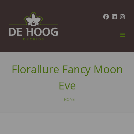
Florallure Fancy Moon
Eve
HOME