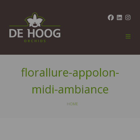
florallure-appolon-
midi-ambiance
HOME