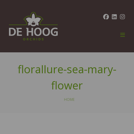
florallure-sea-mary-
flower
HOME