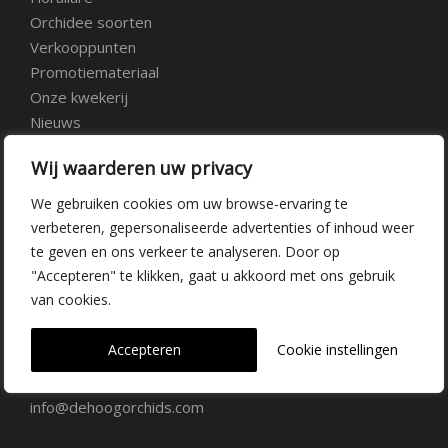
Orchidee soorten
Verkooppunten
Promotiemateriaal
Onze kwekerij
Nieuws
Over ons
Wij waarderen uw privacy
Veelgestelde vragen
Vacatures
We gebruiken cookies om uw browse-ervaring te
Contact
verbeteren, gepersonaliseerde advertenties of inhoud weer
te geven en ons verkeer te analyseren. Door op
"Accepteren" te klikken, gaat u akkoord met ons gebruik
Kwekerij Delfgauw
van cookies.
Vrederustlaan 10
Accepteren
Cookie instellingen
2645 AW Delfgauw
info@dehoogorchids.com