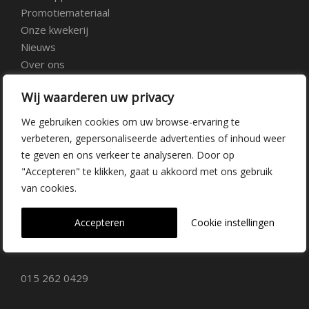
Promotiemateriaal
Onze kwekerij
Nieuws
Over ons
Veelgestelde vragen
Wij waarderen uw privacy
Vacatures
Contact
We gebruiken cookies om uw browse-ervaring te
verbeteren, gepersonaliseerde advertenties of inhoud weer
te geven en ons verkeer te analyseren. Door op
Kwekerij Delfgauw
"Accepteren" te klikken, gaat u akkoord met ons gebruik
van cookies.
Vrederustlaan 10
Accepteren
Cookie instellingen
2645 AW Delfgauw
info@dehoogorchids.com
015 262 0429