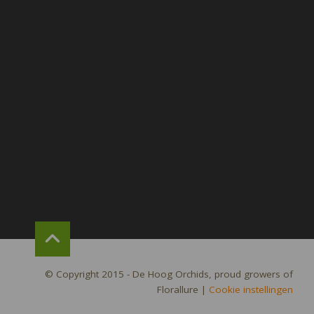
© Copyright 2015 - De Hoog Orchids, proud growers of
Florallure
|
Cookie instellingen