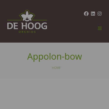
Appolon-bow
HOME