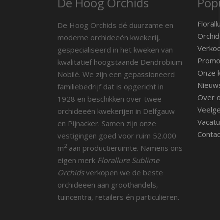
De Hoog Orchids
Popu
Florall
De Hoog Orchids dé duurzame en
Orchid
moderne orchideeën kwekerij,
Verko
gespecialiseerd in het kweken van
Promot
kwalitatief hoogstaande Dendrobium
Onze k
Nobilé. We zijn een gepassioneerd
Nieuw
familiebedrijf dat is opgericht in
Over 
1928 en beschikken over twee
Veelge
orchideeën kwekerijen in Delfgauw
Vacatu
en Pijnacker. Samen zijn onze
Contac
vestigingen goed voor ruim 52.000
2
m
aan productieruimte. Namens ons
eigen merk
Florallure Sublime
Orchids
verkopen we de beste
orchideeën aan groothandels,
tuincentra, retailers én particulieren.