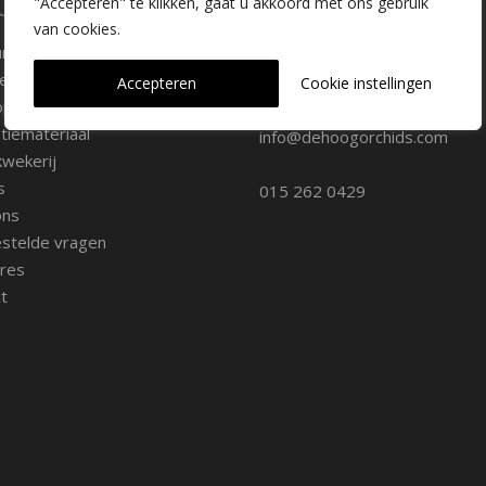
laire pagina's
Kwekerij Delfgauw
"Accepteren" te klikken, gaat u akkoord met ons gebruik
van cookies.
ure
Vrederustlaan 10
ee soorten
Accepteren
Cookie instellingen
oppunten
2645 AW Delfgauw
iemateriaal
info@dehoogorchids.com
wekerij
s
015 262 0429
ons
stelde vragen
res
t