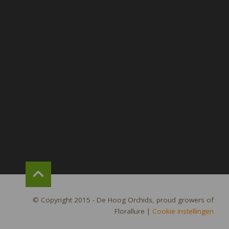
© Copyright 2015 - De Hoog Orchids, proud growers of
Florallure
|
Cookie instellingen