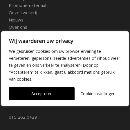
Promotiemateriaal
Onze kwekerij
Nieuws
Over ons
Veelgestelde vragen
Wij waarderen uw privacy
Vacatures
Contact
We gebruiken cookies om uw browse-ervaring te
verbeteren, gepersonaliseerde advertenties of inhoud weer
te geven en ons verkeer te analyseren. Door op
Kwekerij Delfgauw
"Accepteren" te klikken, gaat u akkoord met ons gebruik
van cookies.
Vrederustlaan 10
Accepteren
Cookie instellingen
2645 AW Delfgauw
info@dehoogorchids.com
015 262 0429