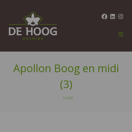
Apollon Boog en midi
(3)
HOME