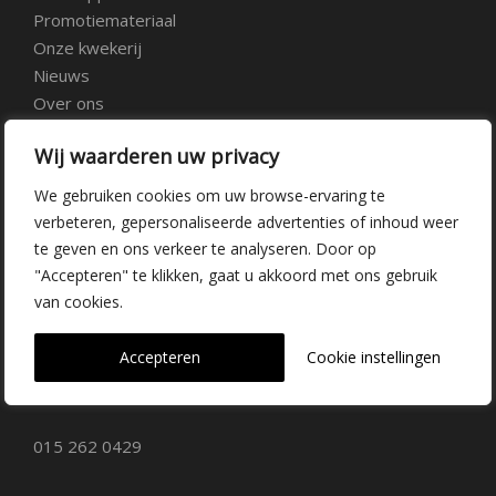
Promotiemateriaal
Onze kwekerij
Nieuws
Over ons
Veelgestelde vragen
Wij waarderen uw privacy
Vacatures
Contact
We gebruiken cookies om uw browse-ervaring te
verbeteren, gepersonaliseerde advertenties of inhoud weer
te geven en ons verkeer te analyseren. Door op
Kwekerij Delfgauw
"Accepteren" te klikken, gaat u akkoord met ons gebruik
van cookies.
Vrederustlaan 10
Accepteren
Cookie instellingen
2645 AW Delfgauw
info@dehoogorchids.com
015 262 0429