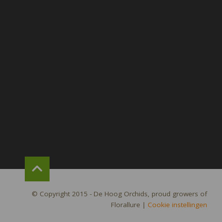
© Copyright 2015 - De Hoog Orchids, proud growers of
Florallure
|
Cookie instellingen